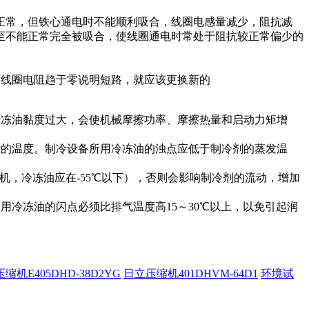
正常，但铁心通电时不能顺利吸合，线圈电感量减少，阻抗减
至不能正常完全被吸合，使线圈通电时常处于阻抗较正常偏少的
果线圈电阻趋于零说明短路，就应该更换新的
冷冻油黏度过大，会使机械摩擦功率、摩擦热量和启动力矩增
时的温度。制冷设备所用冷冻油的浊点应低于制冷剂的蒸发温
机，冷冻油应在-55℃以下），否则会影响制冷剂的流动，增加
用冷冻油的闪点必须比排气温度高15～30℃以上，以免引起润
机E405DHD-38D2YG
日立压缩机401DHVM-64D1
环境试