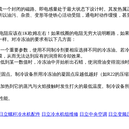
一个封闭的磁路。即电感量处于最大状态下设计时。其发热属
所以油污、杂质、变形等使铁心活动受阻，通电时动作缓慢，甚
电阻应该在1K欧姆左右！如果线圈的电阻无穷大说明断路，如
一样。对冷冻油的要求有以下几方面：
的一个重要参数，使用不同制冷剂要相应选择不同的冷冻油。若
膜，从而无法达到应有的润滑和冷却效果。
降低到某一数值时，冷冻油中开始析出石蜡，使润滑油变得混浊
凝固点。制冷设备所用冷冻油的凝固点应越低越好（如R22的压缩
油加热到它的蒸汽与火焰接触时发生打火的最低温度。制冷设备所
性能。
日立螺杆冷水机配件
日立冷水机组维修
日立中央空调
日立变频压缩