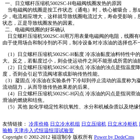
一、
日立螺杆压缩机5002SC-H
电磁阀线圈发热的原因
当电磁阀的线圈是按工作状态（通电）时，铁心被吸合，形成
少，电流相应增大，这样就导致线圈电流过大，寿命受影响，
状态，正是导致线圈发热的因素。
二、电磁阀线圈的好坏确认
日立螺杆压缩机5002SC-H
用万用表量电磁阀的电阻，线圈有
由于使用场合和制冷剂的不同，制冷设备对冷冻油的选择也不
（1）
日立螺杆压缩机5002SC-H
黏度 冷冻油黏度油料特性中
大。反之，若黏度过小，则会使运动件之间不能形成所需的油
（2）
日立螺杆压缩机5002SC-H
浊点 冷冻油的浊点是指温度
度，否则会引起节流阀堵塞或影响传热性能。
（3）凝固点 冷冻油在实验条件下冷却到停止流动的温度称为
流动阻力，从而导致传热效果差的后果。
（4）
日立螺杆压缩机5002SC-H
闪点 冷冻油的闪点是指润滑
滑油的燃烧和结焦。
（5）其他 如化学稳定性和抗氧性、水分和机械杂质以及绝缘
友情链接：
冷库价格
日立冷水机组
日立压缩机
日立水冷柜机
验舱
天津步入式恒温恒湿试验室
Copyright © 2002-2012 福谊制冷 版权所有
Power by DedeCms